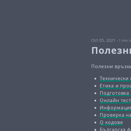
Oct 05, 2021
-
1 min r
Полезн
Полезни връзк
Технически
Етика и про
Подготовка 
Онлайн тес
Информация
Проверка н
Q кодове
Българска 