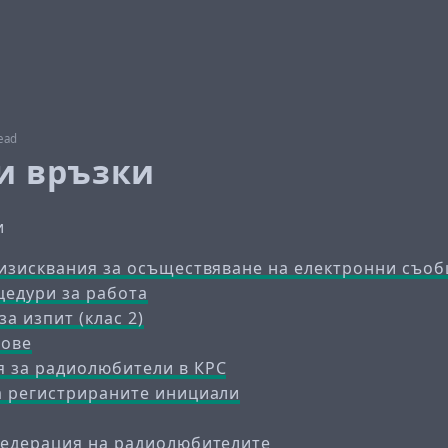
ead
и връзки
и
 изисквания за осъществяване на електронни съо
цедури за работа
за изпит (клас 2)
тове
 за радиолюбители в КРС
а регистрираните инициали
федерация на радиолюбителите