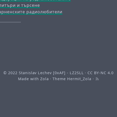
питъри и търсене
Варненските радиолюбители
© 2022
Stanislav Lechev [0xAF] - LZ2SLL
·
CC BY-NC 4.0
Made with
Zola
· Theme
Hermit_Zola
·